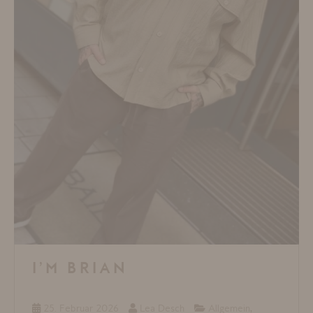
I’M BRIAN
25. Februar 2026
Lea Desch
Allgemein
,