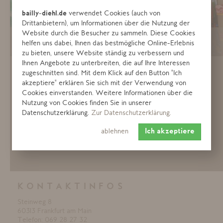
bailly-diehl.de
verwendet Cookies (auch von
Drittanbietern), um Informationen über die Nutzung der
Website durch die Besucher zu sammeln. Diese Cookies
helfen uns dabei, Ihnen das bestmögliche Online-Erlebnis
zu bieten, unsere Website ständig zu verbessern und
BAILLY DIEHL
Ihnen Angebote zu unterbreiten, die auf Ihre Interessen
zugeschnitten sind. Mit dem Klick auf den Button "Ich
FRANKFURT
akzeptiere" erklären Sie sich mit der Verwendung von
WOMEN
MORE
Cookies einverstanden. Weitere Informationen über die
Nutzung von Cookies finden Sie in unserer
Die Damenfiliale zwischen der Goethestraße und der
Datenschutzerklärung.
Zur Datenschutzerklärung.
Zeil besteht nun schon seit 1987. Sie ist unsere erste
Filiale außerhalb Hanaus. Die Filiale zeichnet sich
ablehnen
Ich akzeptiere
besonders durch den Kompromiss zischen Moderne und
Zeitgeist aus.
KONTAKTINFOS
Steinweg 8
60313 Frankfurt am Main
Telefon: 069 28 27 32